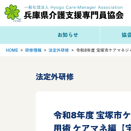
お知らせ
協
HOME
研修情報
法定外研修
令和8年度 宝塚市ケアマネジャ
新着一覧
協会
協会から
事務局
法定外研修
研修情報
役
会員向け
組
令和8年度 宝塚市
日本協会から
委
用術 ケアマネ編【宝