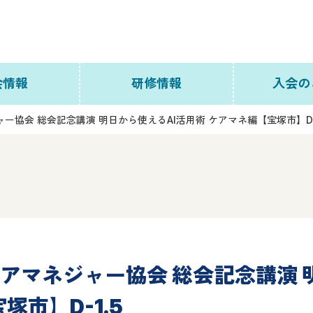
会情報
研修情報
入会の
ー協会 総会記念講演 明日から使えるAI活用術 ケアマネ編【宝塚市】D-
について
主任介護支援専門員研修
主任介護支援専門員更新
アクセス
研修
員名簿
法定外研修
織図
研修カレンダー
ケアマネジャー協会 総会記念講演 
員会
研修単位認定制度
塚市】D-1.5