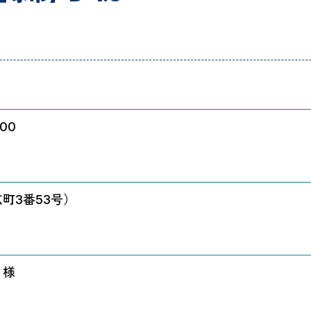
部一覧
00
町3番53号）
 様