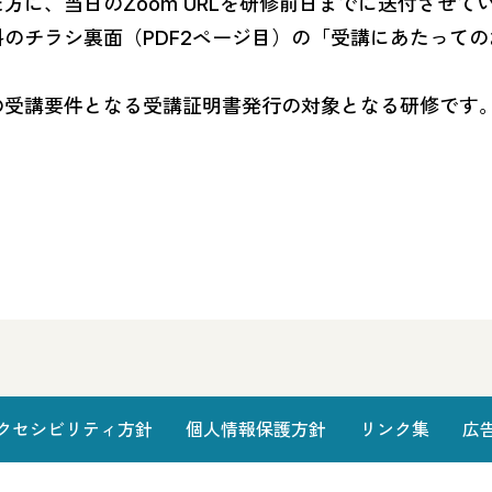
方に、当日のZoom URLを研修前日までに送付させて
のチラシ裏面（PDF2ページ目）の「受講にあたって
の受講要件となる受講証明書発行の対象となる研修です
クセシビリティ方針
個人情報保護方針
リンク集
広