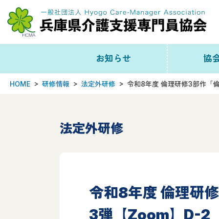
お知らせ
協
HOME
研修情報
法定外研修
令和8年度 倫理研修3部作「
新着一覧
協会
協会から
事務局
法定外研修
研修情報
役
会員向け
組
令和8年度 倫理研
日本協会から
委
3弾【Zoom】D-2