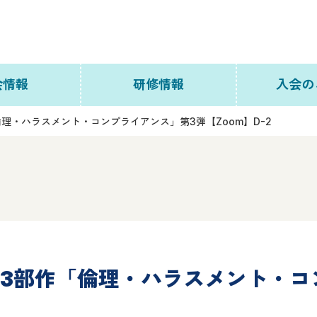
会情報
研修情報
入会の
倫理・ハラスメント・コンプライアンス」第3弾【Zoom】D-2
について
主任介護支援専門員研修
主任介護支援専門員更新
アクセス
研修
員名簿
法定外研修
織図
研修カレンダー
修3部作「倫理・ハラスメント・
員会
研修単位認定制度