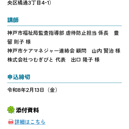
央区橘通3丁目4-1）
講師
神戸市福祉局監査指導部 虐待防止担当 係長 豊
留 則子 様
神戸市ケアマネジャー連絡会 顧問 山内 賢治 様
株式会社つむぎびと 代表 出口 隆子 様
申込締切
令和8年2月13日（金）
添付資料
詳細はこちら