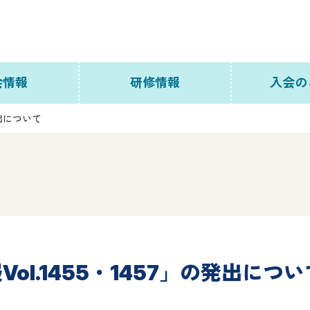
会情報
研修情報
入会の
発出について
について
主任介護支援専門員研修
主任介護支援専門員更新
アクセス
研修
員名簿
法定外研修
織図
研修カレンダー
ol.1455・1457」の発出につい
員会
研修単位認定制度