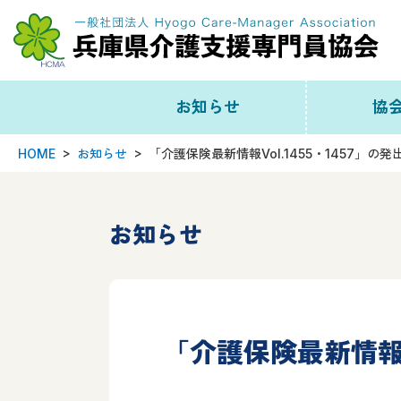
お知らせ
協
HOME
お知らせ
「介護保険最新情報Vol.1455・1457」の
新着一覧
協会
協会から
事務局
お知らせ
研修情報
役
会員向け
組
「介護保険最新情報V
日本協会から
委